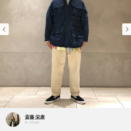
斎藤 栄康
H：171cm