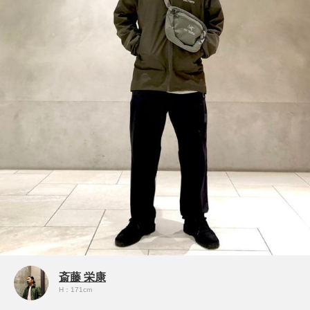
斎藤 栄康
H：171cm