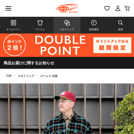
タイムライン
アイテム
スタイリング
閲覧履歴
検索
商品お届けに関するお知らせ
TOP
>
スタイリング
>
ビームス 辻堂