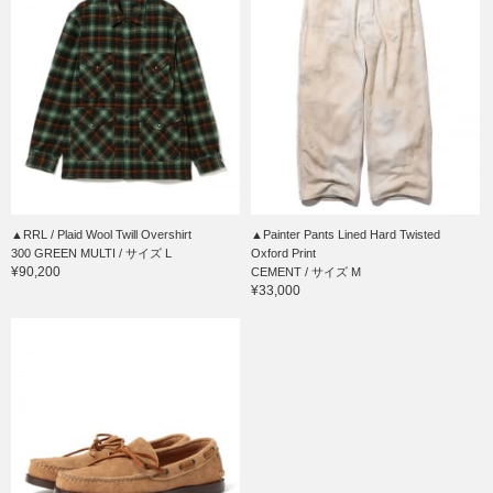
▲RRL / Plaid Wool Twill Overshirt
▲Painter Pants Lined Hard Twisted
300 GREEN MULTI / サイズ L
Oxford Print
¥90,200
CEMENT / サイズ M
¥33,000