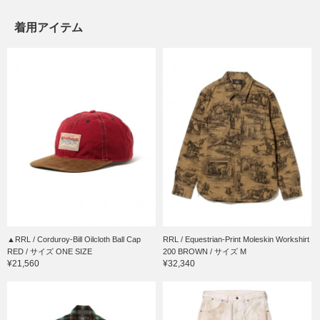
着用アイテム
▲RRL / Corduroy-Bill Oilcloth Ball Cap
RRL / Equestrian-Print Moleskin Workshirt
RED / サイズ ONE SIZE
200 BROWN / サイズ M
¥21,560
¥32,340