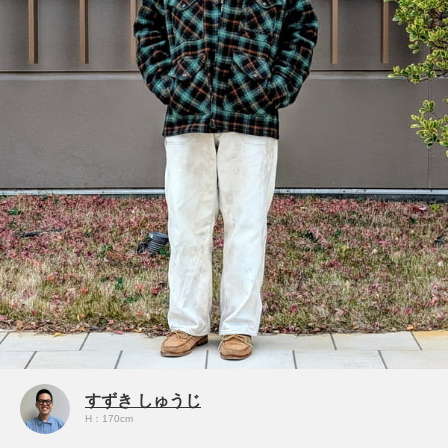
すずき しゅうじ
H：170cm