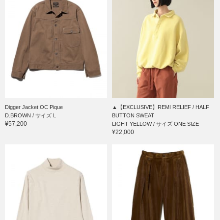
Digger Jacket OC Pique
▲【EXCLUSIVE】REMI RELIEF / HALF
D.BROWN / サイズ L
BUTTON SWEAT
¥57,200
LIGHT YELLOW / サイズ ONE SIZE
¥22,000