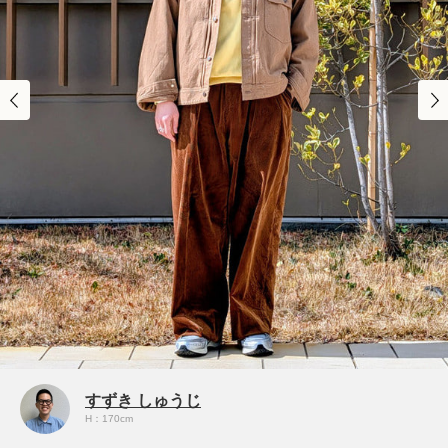
すずき しゅうじ
H：170cm