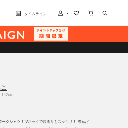
タイムライン
みこ
152cm
ワークシャツ！ Vネックで顔周りもスッキリ！ 襟元だ