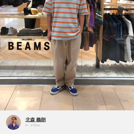
北森 義朗
H：172cm