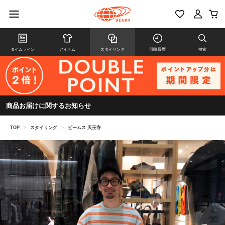
タイムライン
アイテム
スタイリング
閲覧履歴
検索
商品お届けに関するお知らせ
TOP
>
スタイリング
>
ビームス 天王寺