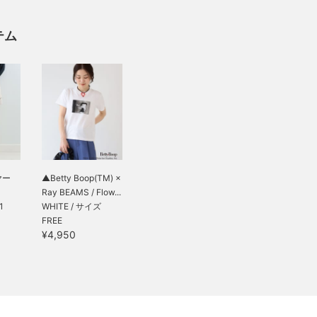
テム
ヤー
▲Betty Boop(TM) ×
Ray BEAMS / Flow...
1
WHITE / サイズ
FREE
¥4,950