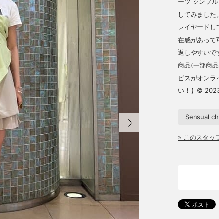
ーツ シンプ
してみました
レイヤードし
在感があって
返しやすいです
商品(一部商
ビスがオンラ
い！】©︎ 2023 F
Sensual ch
» このスタ