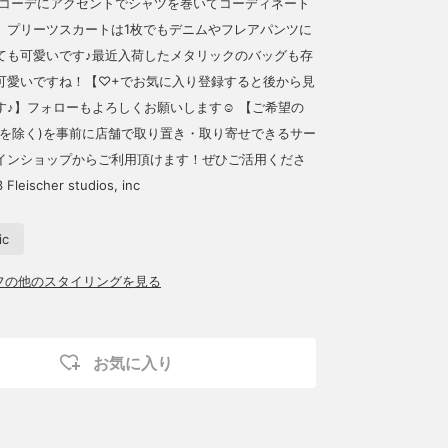
ルコーデにアクセントでシャツを巻いてコーディネート
。プリーツスカートは1枚でもデニムやフレアパンツに
ても可愛いです♪最近入荷したメタリックのバッグも存
可愛いですね！【♡+でお気に入り登録すると後から見
♪】フォローもよろしくお願いします☺︎︎︎︎ 【ご希望の
品を除く)を事前に店舗で取り置き・取り寄せできるサー
インショップからご利用頂けます！ぜひご活用くださ
leischer studios, inc
ic
ッフの他のスタイリングを見る
お気に入り