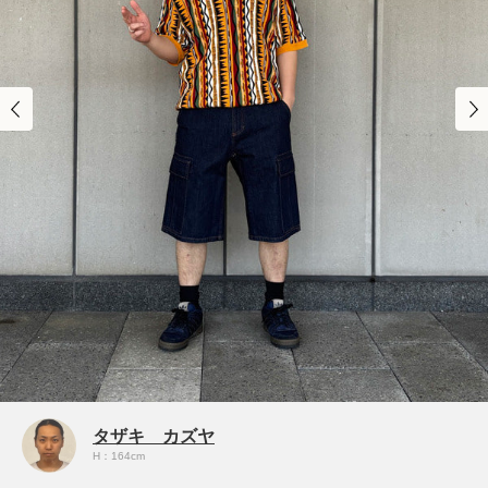
タザキ カズヤ
H：164cm