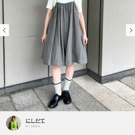
にしだて
H：160cm