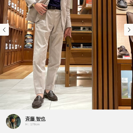
斉藤 智也
H：178cm