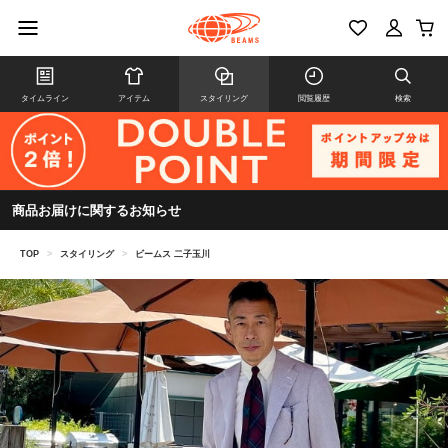
タイムライン
アイテム
スタイリング
閲覧履歴
検索
商品お届けに関するお知らせ
TOP
>
スタイリング
>
ビームス 二子玉川