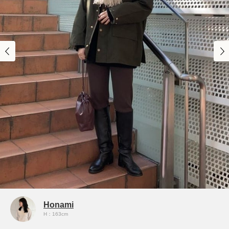
Honami
H：163cm