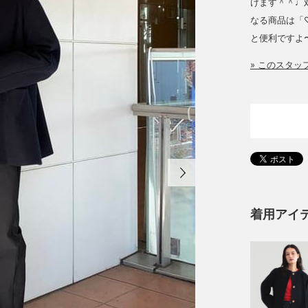
けます＾＾♩対
なる商品は「
と便利ですよ〜
» このスタ
着用アイ