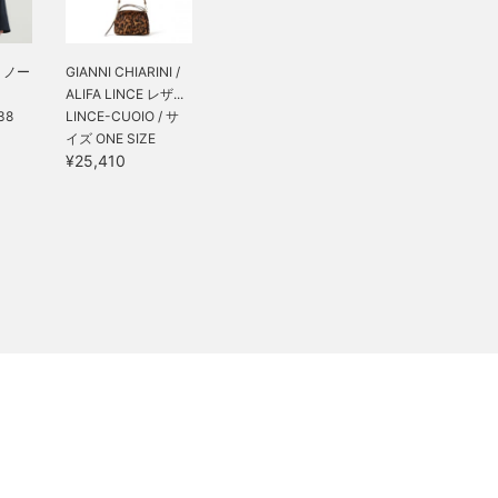
 ノー
GIANNI CHIARINI /
ALIFA LINCE レザ...
38
LINCE-CUOIO / サ
イズ ONE SIZE
¥25,410