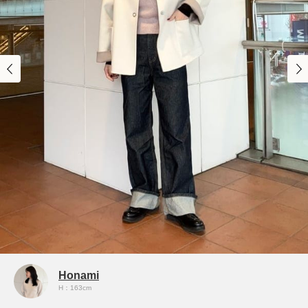
Honami
H：163cm