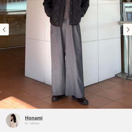
Honami
H：163cm