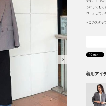
です♩ (( 
うにしておくと
ロー」してい
» このスタ
着用アイ