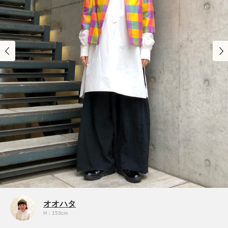
オオハタ
H：153cm