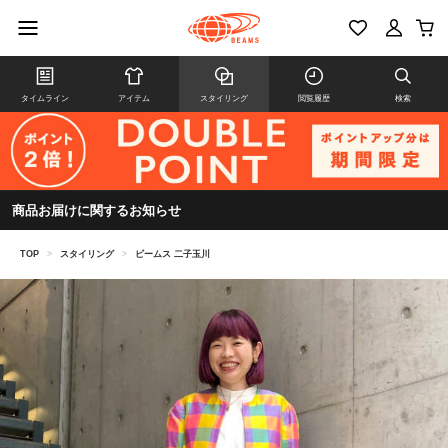
タイムライン
アイテム
スタイリング
閲覧履歴
検索
商品お届けに関するお知らせ
TOP
>
スタイリング
>
ビームス 二子玉川