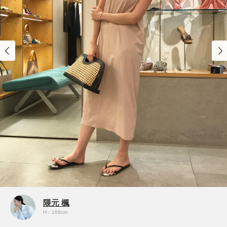
隈元 楓
H：168cm