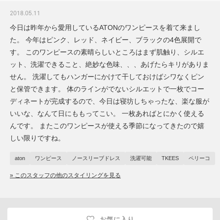
2018.05.11
今日は昨年から愛用しているATONのワンピースを着て来まし
た。 今年はピンク、レッド、ネイビー、ブラックの4色展開で
す。 このワンピースの素晴らしいところはまず肌触り、シルエ
ット、洗濯できること、絶妙な色味、、、あげたらキリがありま
せん。 洗濯してもハンガーにかけて干しておけばシワなくピン
と保管できます。 体のラインがでないシルエットで一枚でコー
ディネートが完成するので、今日は寝坊しちゃったな、楽な服が
いいな、なんて日にももってこい。 一枚あればとにかく使える
んです。 またこのワンピースが使える季節になってきたので嬉
しい限りですね。
aton
ワンピース
ノースリーブドレス
洗濯可能
TKEES
ペリーコ
» このスタッフの他のスタイリングを見る
お気に入り