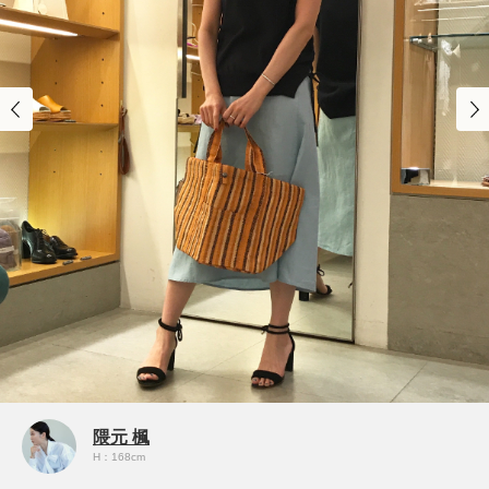
隈元 楓
H：168cm