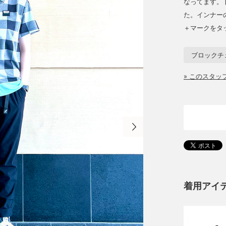
なってます。
た。インナー
＋マークをタ
ブロックチ
» このスタ
着用アイ