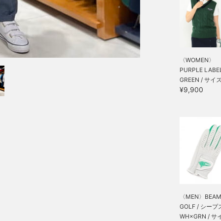
〈WOMEN〉
PURPLE LABEL /
GREEN / サイ
¥9,900
〈MEN〉BEAM
GOLF / シープス
WH×GRN / サ