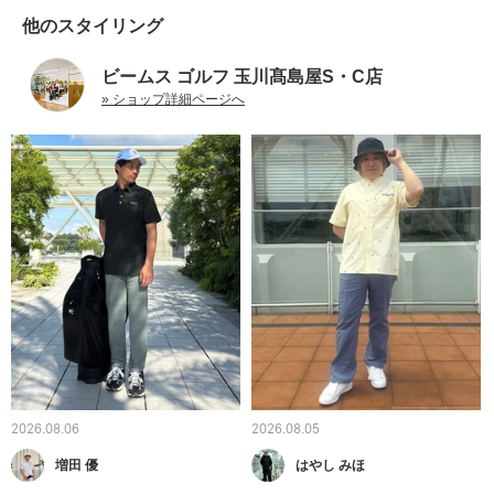
他のスタイリング
ビームス ゴルフ 玉川髙島屋S・C店
» ショップ詳細ページへ
2026.08.06
2026.08.05
増田 優
はやし みほ