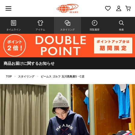
タイムライン
アイテム
スタイリング
閲覧履歴
検索
商品お届けに関するお知らせ
TOP
>
スタイリング
>
ビームス ゴルフ 玉川髙島屋S・C店