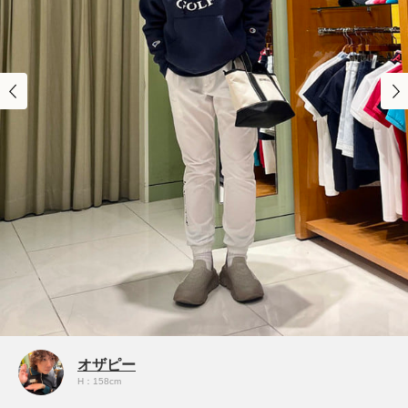
オザピー
H：158cm