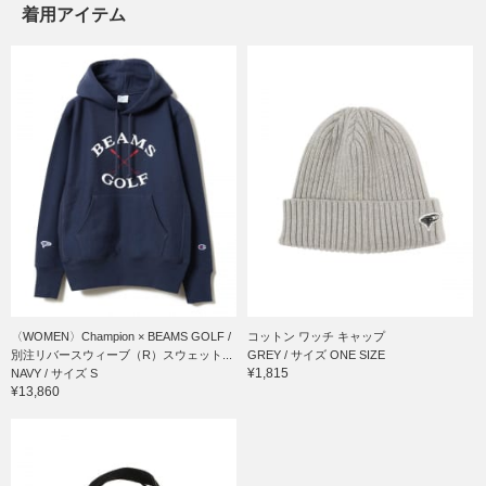
着用アイテム
〈WOMEN〉Champion × BEAMS GOLF /
コットン ワッチ キャップ
別注リバースウィーブ（R）スウェット...
GREY / サイズ ONE SIZE
¥1,815
NAVY / サイズ S
¥13,860