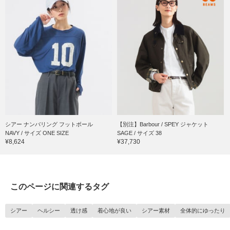
シアー ナンバリング フットボール
【別注】Barbour / SPEY ジャケット
NAVY / サイズ ONE SIZE
SAGE / サイズ 38
¥8,624
¥37,730
このページに関連するタグ
シアー
ヘルシー
透け感
着心地が良い
シアー素材
全体的にゆったり