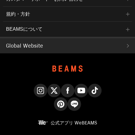
規約・方針
BEAMSについて
Global Website
Instagram
X
Facebook
YouTube
TikTok
Pinterest
LINE
公式アプリ
WeBEAMS