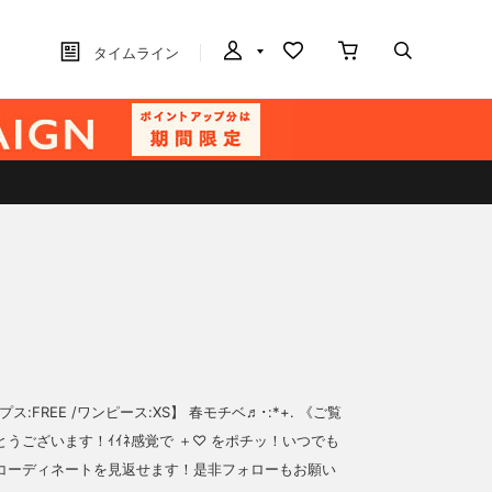
タイムライン
ップス:FREE /ワンピース:XS】 春モチベ♬･:*+. 《ご覧
うございます！ｲｲﾈ感覚で ＋♡ をポチッ！いつでも
コーディネートを見返せます！是非フォローもお願い