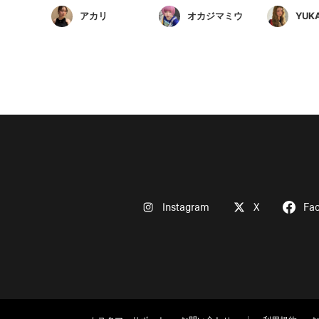
アカリ
オカジマミウ
YUK
Instagram
X
Fa