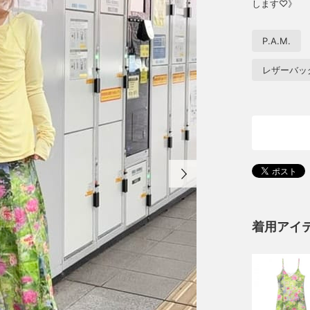
します♡》
P.A.M.
レザーバッ
着用アイ