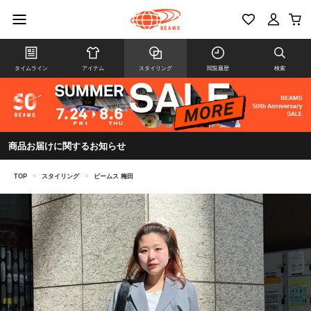
タイムライン
アイテム
スタイリング
閲覧履歴
検索
商品お届けに関するお知らせ
TOP
>
スタイリング
>
ビームス 梅田