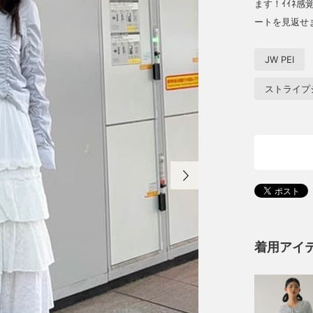
ます！ｲｲﾈ感
ートを見返せ
JW PEI
ストライプ
着用アイ