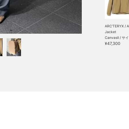
ARC’TERYX / 
Jacket
CanvasⅡ / サ
¥47,300