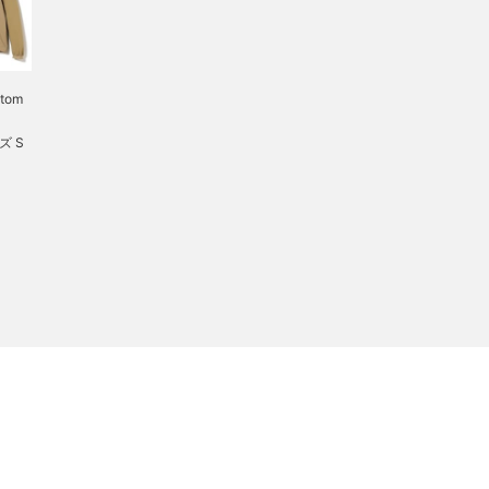
Atom
イズ S