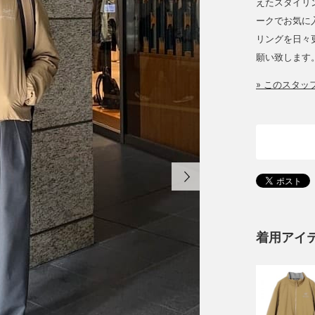
えたスタイリ
ークでお気に
リングを日々
願い致します
» このスタ
着用アイ