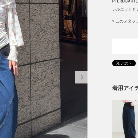
PFERDGA
シルエットと
» このスタ
着用アイ