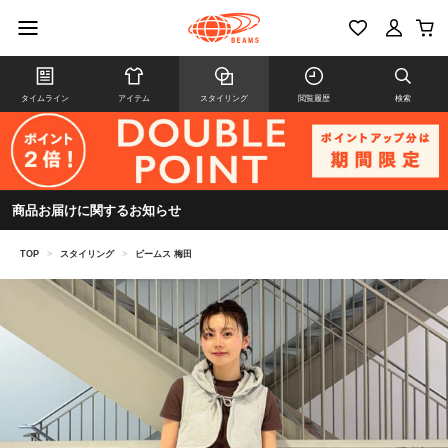
タイムライン
アイテム
スタイリング
閲覧履歴
検索
商品お届けに関するお知らせ
TOP
>
スタイリング
>
ビームス 梅田