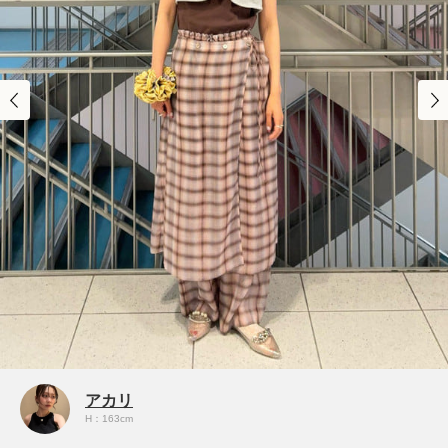
アカリ
H：163cm