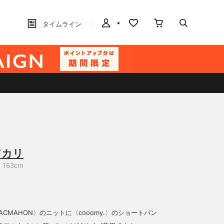
タイムライン
アカリ
163cm
ACMAHON〉のニットに〈cooomy.〉のショートパン