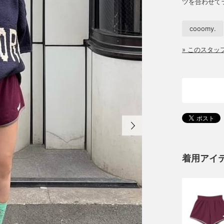
ツを合わせて
cooomy.
» このスタ
着用アイ