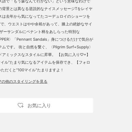
ス語で「もう森なんて行かない」という意味なわけで
の背景とは異なる逆説的なナイスメッセージTをレイヤ
スは去年から気になってたコーデュロイのショーツを
ズで、ウエストはやや余裕があって、膝上の絶妙なサイ
レザーサンダルにペナント柄をあしらった特別な
LIPPER〉「Pennant Sandals」身につけるだけで気分が
です。 街と自然を繋ぐ、〈Pilgrim Surf+Supply〉
ドアミックスなスタイルに昇華。 【お気に入り♡+】
0マイル"たまり気になるアイテムを保存でき、【フォロ
ただくと"100マイル"たまりますよ！
ッフの他のスタイリングを見る
お気に入り