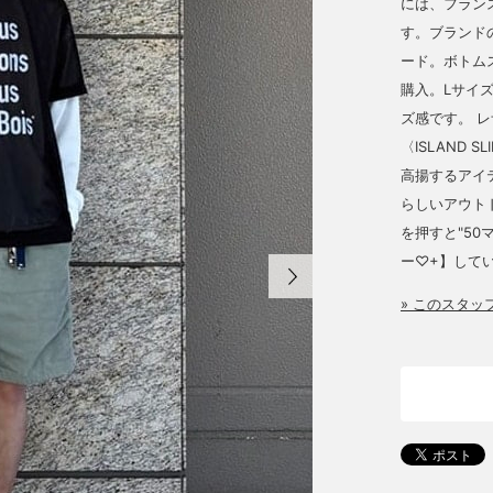
には、フラン
す。ブランド
ード。ボトム
購入。Lサイ
ズ感です。 
〈ISLAND S
高揚するアイテム
らしいアウト
を押すと"5
ー♡+】してい
» このスタ