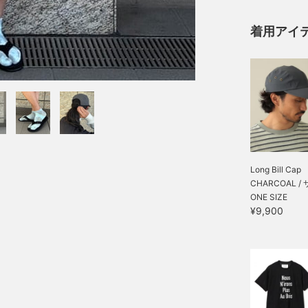
着用アイ
Long Bill Cap
CHARCOAL /
ONE SIZE
¥9,900