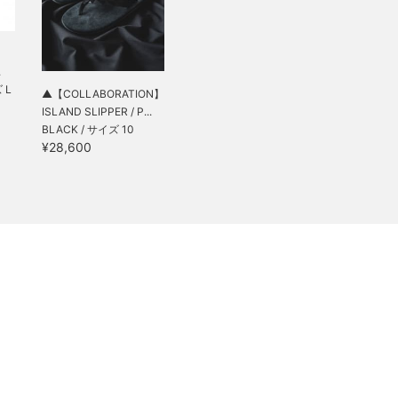
】
.
 L
▲【COLLABORATION】
ISLAND SLIPPER / P...
BLACK / サイズ 10
¥28,600