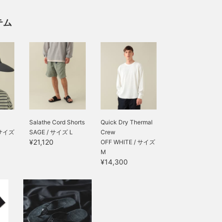
テム
Salathe Cord Shorts
Quick Dry Thermal
 サイズ
SAGE / サイズ L
Crew
¥21,120
OFF WHITE / サイズ
M
¥14,300