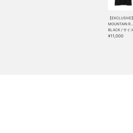
【EXCLUSIVE
MOUNTAIN R..
BLACK / サイズ
¥11,000