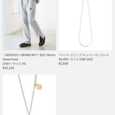
〇NEEDLES × BEAMS BOY / 別注 Glirrery
ペーパー クリップ チェーン ネックレス
Sweat Pants
SILVER / サイズ ONE SIZE
¥2,640
GREY / サイズ XS
¥10,120