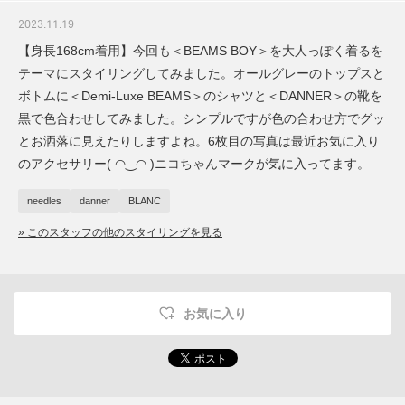
2023.11.19
【身長168cm着用】今回も＜BEAMS BOY＞を大人っぽく着るを
テーマにスタイリングしてみました。オールグレーのトップスと
ボトムに＜Demi-Luxe BEAMS＞のシャツと＜DANNER＞の靴を
黒で色合わせしてみました。シンプルですが色の合わせ方でグッ
とお洒落に見えたりしますよね。6枚目の写真は最近お気に入り
のアクセサリー( ◠‿◠ )ニコちゃんマークが気に入ってます。
needles
danner
BLANC
» このスタッフの他のスタイリングを見る
お気に入り