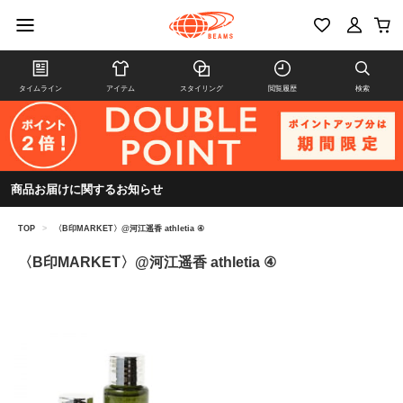
タイムライン
アイテム
スタイリング
閲覧履歴
検索
商品お届けに関するお知らせ
TOP
>
〈B印MARKET〉@河江遥香 athletia ④
〈B印MARKET〉@河江遥香 athletia ④