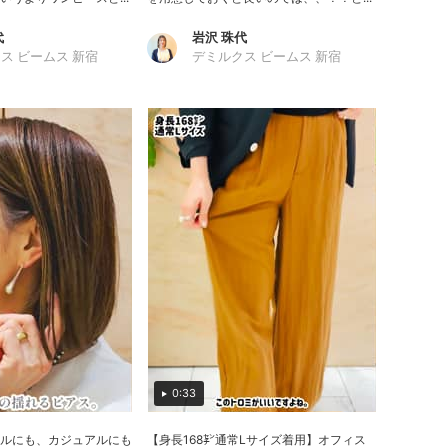
代
岩沢 珠代
ス ビームス 新宿
デミルクス ビームス 新宿
0:33
ルにも、カジュアルにも
【身長168㌢通常Lサイズ着用】オフィス