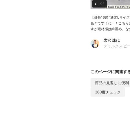
1:02
【身長168㌢通常Lサイ
色々ですよねー！こちら
すが素材感は綺麗め。なの
岩沢 珠代
デミルクス ビ
このページに関連す
商品の見返しに便利
360度チェック