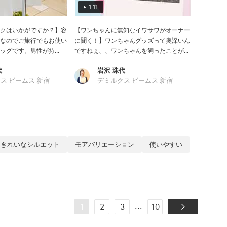
1:11
クはいかがですか？】容
【ワンちゃんに無知なイワサワがオーナー
なのでご旅行でもお使い
に聞く！】ワンちゃんグッズって奥深いん
グです。男性が持...
ですねぇ、、ワンちゃんを飼ったことが...
代
岩沢 珠代
ス ビームス 新宿
デミルクス ビームス 新宿
きれいなシルエット
モアバリエーション
使いやすい
...
1
2
3
10