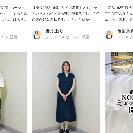
ズ着用】ベーシッ
【身長168㌢通常Lサイズ着用】どちらか
【新調168㌢通
ット、、ずっと永
というとパジャマっぽさが出るこちらの色
てシンプルなぶん
いつもは大き...
の方が好みの私です。。と、とにかく...
エット、素材、着丈
岩沢 珠代
岩沢 珠
ームス 新宿
デミルクス ビームス 新宿
デミルク