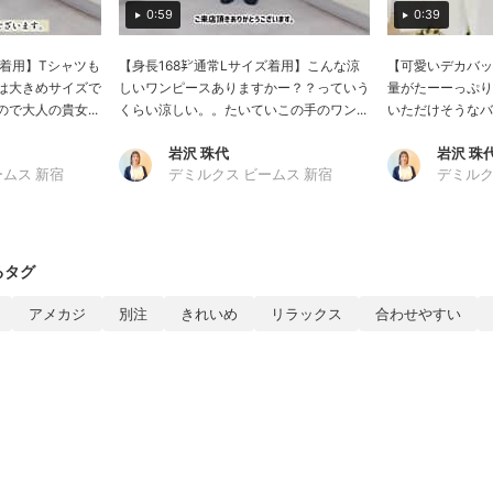
0:59
0:39
ズ着用】Tシャツも
【身長168㌢通常Lサイズ着用】こんな涼
【可愛いデカバッ
は大きめサイズで
しいワンピースありますかー？？っていう
量がたーーっぷり
で大人の貴女...
くらい涼しい。。たいていこの手のワン...
いただけそうなバッ
岩沢 珠代
岩沢 珠
ームス 新宿
デミルクス ビームス 新宿
デミルク
るタグ
アメカジ
別注
きれいめ
リラックス
合わせやすい