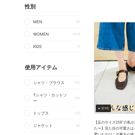
性別
MEN
(5)
WOMEN
(153)
KIDS
(1)
使用アイテム
シャツ・ブラウス
(12)
Tシャツ・カットソ
(14)
ー
0:32
トップス
(13)
【足のサイズ25㌢の私
ジャケット
(6)
た〜】見た目の可愛さは
驚いたのはこの履き心地。