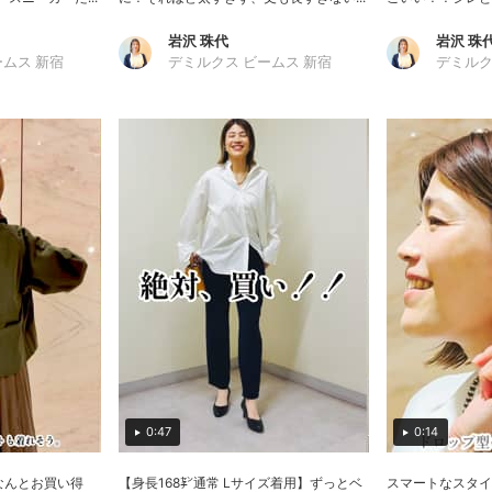
岩沢 珠代
岩沢 珠
ームス 新宿
デミルクス ビームス 新宿
デミルク
0:47
0:14
なんとお買い得
【身長168㌢通常 Lサイズ着用】ずっとベ
スマートなスタイ