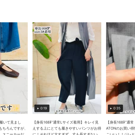
0:19
0:35
が履いて見まし
【身長168㌢通常Lサイズ着用】キレイ見
【身長168㌢通常
もちろんですが、
えする上にとても履きやすいパンツがお得
ATONのお買い
スニーカーだ...
に！それほど太すぎず、丈も長すぎない...
こいい！！ジレとい