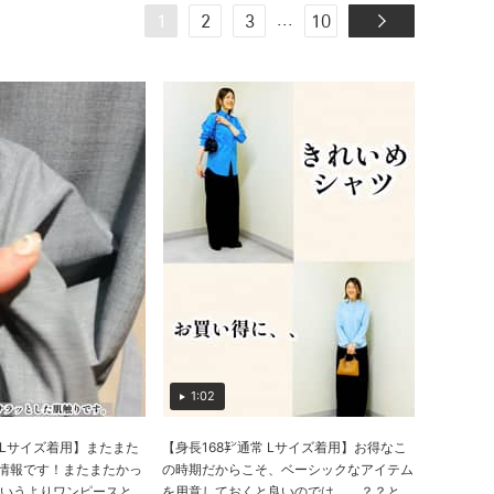
...
1
2
3
10
1:02
 Lサイズ着用】またまた
【身長168㌢通常 Lサイズ着用】お得なこ
得情報です！またまたかっ
の時期だからこそ、ベーシックなアイテム
うよりワンピースと...
を用意しておくと良いのでは、、？？と...