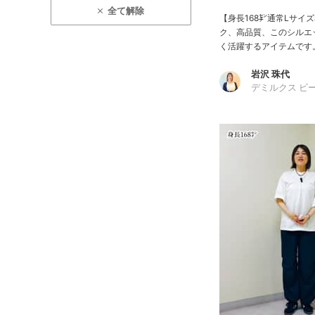
全て解除
【身長168㌢通常Lサイ
ク、高品質、このシルエ
く活躍するアイテムです。
岩沢 珠代
デミルクス ビ