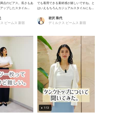
満点のピアス。長さもあ
でも着用できる素材感が嬉しいですね。と
ップしたスタイル...
はいえもちろんカジュアルスタイルにも...
代
岩沢 珠代
ス ビームス 新宿
デミルクス ビームス 新宿
1:13