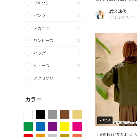
ブルゾン
(5)
岩沢 珠代
パンツ
(21)
デミルクス ビ
スカート
(12)
ワンピース
(13)
バッグ
(7)
シューズ
(11)
アクセサリー
(4)
カラー
0:54
【身長168㌢で着比べ】