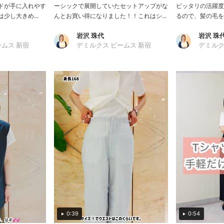
ドが手に入れやす
ーシックで展開していたセットアップがな
ピッタリの活躍度
少し大きめ...
んとお買い得になりました！！これはシ...
るので、髪の毛をア
岩沢 珠代
岩沢 珠
ームス 新宿
デミルクス ビームス 新宿
デミルク
0:39
0:54