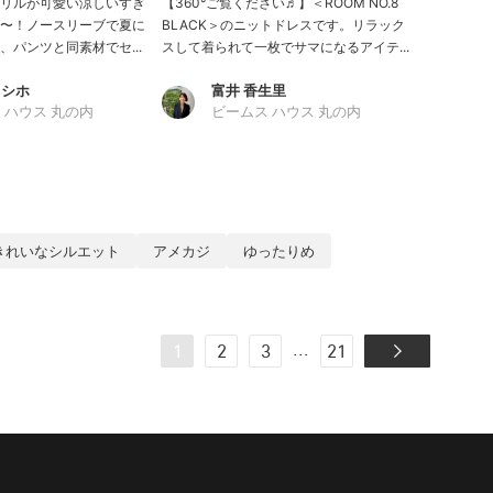
リルが可愛い涼しいすぎ
【360°ご覧ください♬】＜ROOM NO.8
〜！ノースリーブで夏に
BLACK＞のニットドレスです。リラック
パンツと同素材でセ...
スして着られて一枚でサマになるアイテ...
 シホ
富井 香生里
 ハウス 丸の内
ビームス ハウス 丸の内
きれいなシルエット
アメカジ
ゆったりめ
...
1
2
3
21