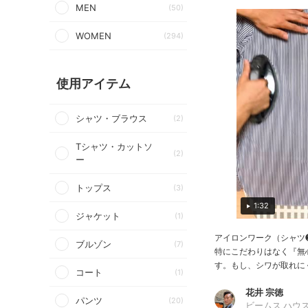
MEN
(50)
WOMEN
(294)
使用アイテム
シャツ・ブラウス
(2)
Tシャツ・カットソ
(2)
ー
トップス
(3)
1:32
ジャケット
(1)
アイロンワーク（シャツ
ブルゾン
(7)
特にこだわりはなく『無
す。もし、シワが取れにく
コート
(1)
花井 宗徳
パンツ
(20)
ビームス ハウス