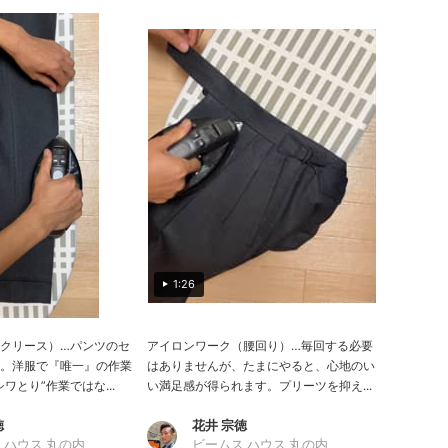
1:26
クリース）…パンツのセ
アイロンワーク（腰回り）…毎回する必要
。洋服で『唯一』の作業
はありませんが、たまにやると、心地のい
ワとり”作業ではな...
い満足感が得られます。プリーツを抑え...
徳
花井 宗徳
 ハウス 丸の内
ビームス ハウス 丸の内