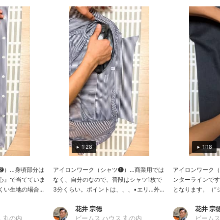
1:18
1:28
❷）…身頃部分は
アイロンワーク（シャツ❶）…商業用では
アイロンワーク（
心』で当てていま
なく、自分のなので、普段はシャツ1枚で
ンターラインです
い生地の場合...
3分くらい。ポイントは、、、▪️エリ…外...
となります。（“シ
花井 宗徳
花井 宗
 丸の内
ビームス ハウス 丸の内
ビームス