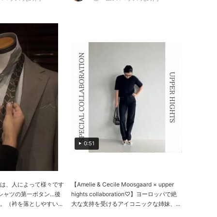
0:51
は、人によって様々です
【Amelie & Cecile Moosgaard × upper
️シャツの第一ボタン…後
hights collaboration♡】ヨーロッパで絶
（衿を落としやすい...
大な支持を受けるアイコニックな姉妹、...