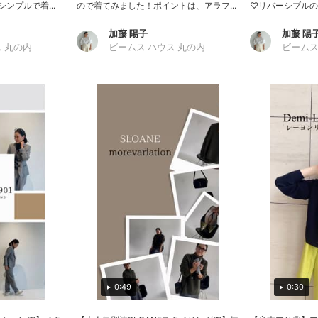
ンプルで着...
ので着てみました！ポイントは、アラフ...
♡リバーシブルの着
加藤 陽子
加藤 陽
 丸の内
ビームス ハウス 丸の内
ビームス
0:49
0:30