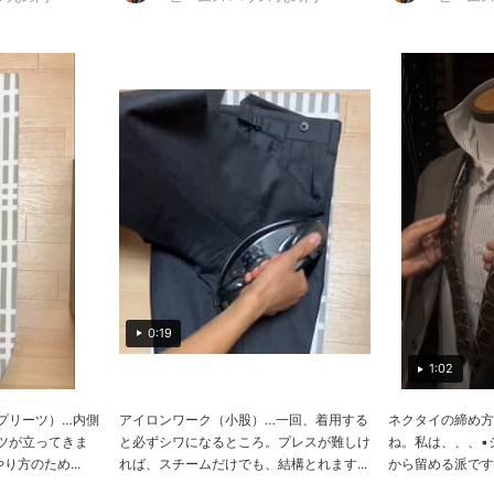
0:19
1:02
プリーツ）…内側
アイロンワーク（小股）…一回、着用する
ネクタイの締め方
ツが立ってきま
と必ずシワになるところ。プレスが難しけ
ね。私は、、、▪
方のため...
れば、スチームだけでも、結構とれます...
から留める派です。