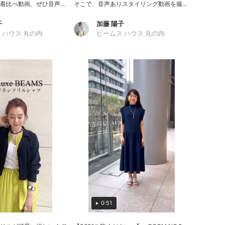
比べ動画、ぜひ音声...
そこで、音声ありスタイリング動画を撮...
子
加藤 陽子
 ハウス 丸の内
ビームス ハウス 丸の内
0:51