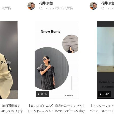
花井 宗徳
花井 宗
 丸の内
ビームス ハウス 丸の内
ビームス
0:26
0:42
】毎日通勤服を
【春のすずらん♡】商品のネーミングから
【アウターフェア
ーにUPしております
してかわいいMARIHAのワンピース♡春な
バーミドルコート