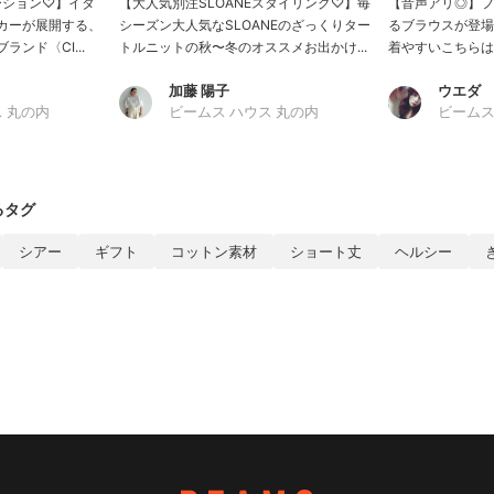
エーション♡】イタ
【大人気別注SLOANEスタイリング♡】毎
【音声アリ◎】フ
カーが展開する、
シーズン大人気なSLOANEのざっくりター
るブラウスが登場
ンド〈CI...
トルニットの秋〜冬のオススメお出かけ...
着やすいこちらは、
加藤 陽子
ウエダ
 丸の内
ビームス ハウス 丸の内
ビームス
るタグ
シアー
ギフト
コットン素材
ショート丈
ヘルシー