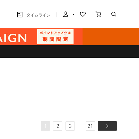
タイムライン
...
1
2
3
21