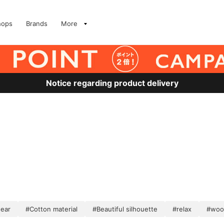
hops
Brands
More
Notice regarding product delivery
wear
#Cotton material
#Beautiful silhouette
#relax
#woo