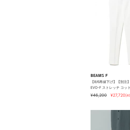
BEAMS F
【8/6再値下げ】【別注】PT
EVO-F ストレッチ コットン
¥46,200
¥27,720
[4