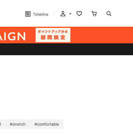
Timeline
l
#stretch
#comfortable