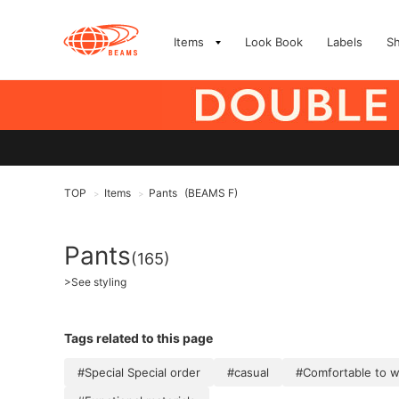
Items
Look Book
Labels
S
TOP
Items
Pants
(BEAMS F)
>
>
Pants
(165)
>
See styling
Tags related to this page
#Special Special order
#casual
#Comfortable to 