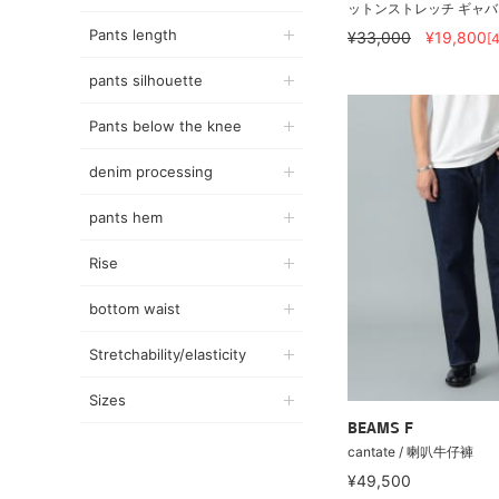
ットンストレッチ ギャバジン
Pants length
¥33,000
¥19,800
[
pants silhouette
Pants below the knee
denim processing
pants hem
Rise
bottom waist
Stretchability/elasticity
Sizes
BEAMS F
cantate / 喇叭牛仔褲
¥49,500