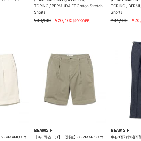
TORINO / BERMUDA FF Cotton Stretch
TORINO / BERMUD
Shorts
Shorts
¥34,100
¥20,460
¥34,100
¥20
[40%OFF]
BEAMS F
BEAMS F
ERMANO / コ
【8/6再値下げ】【別注】GERMANO / コ
牛仔1百褶側邊可