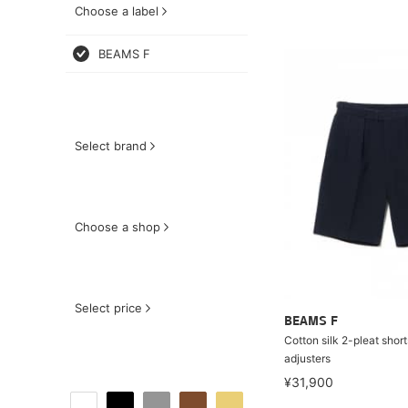
Choose a label
BEAMS F
Select brand
Choose a shop
Select price
BEAMS F
Cotton silk 2-pleat short
adjusters
¥31,900