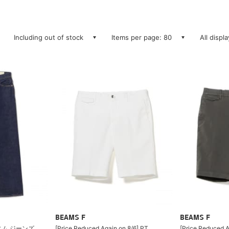
Including out of stock
Items per page: 80
All displ
BEAMS F
BEAMS F
デニム ジーンズ
[Price Reduced Again on 8/6] PT
[Price Reduced A