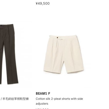
¥49,500
BEAMS F
O / 羊毛斜紋單褶鞋型褲
Cotton silk 2-pleat shorts with side
adjusters