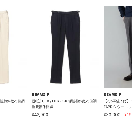
BEAMS F
BEAMS F
CK 彈性棉斜紋布側調
[別注] GTA / HERRICK 彈性棉斜紋布側調
【8/6再値下げ】BE
整雙褶休閒褲
FABRIC ウール 
¥42,900
¥33,000
¥19