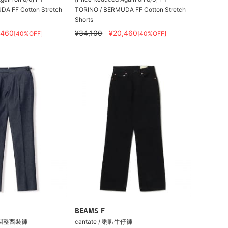
A FF Cotton Stretch
TORINO / BERMUDA FF Cotton Stretch
Shorts
,460
¥34,100
¥20,460
[40%OFF]
[40%OFF]
BEAMS F
調整西裝褲
cantate / 喇叭牛仔褲