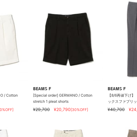
BEAMS F
BEAMS F
O / Cotton
[Special order] GERMANO / Cotton
【8/6再値下げ】【
stretch 1 pleat shorts
ックスファブリック 
¥29,700
¥20,790
¥40,700
¥24
30%OFF]
[30%OFF]