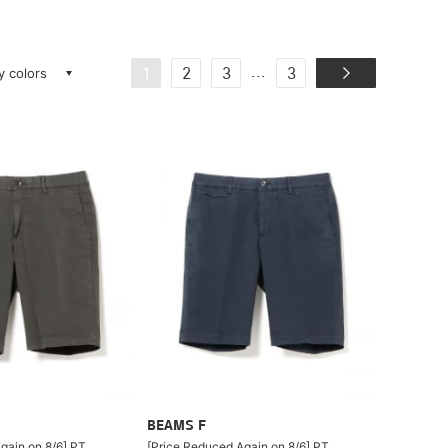
ay colors
...
1
2
3
3
BEAMS F
gain on 8/6] PT
[Price Reduced Again on 8/6] PT