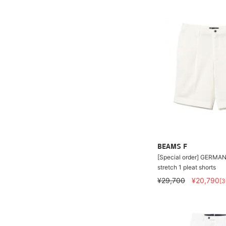
BEAMS F
[Special order] GERMAN
stretch 1 pleat shorts
¥29,700
¥20,790
[