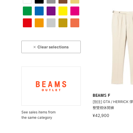
Clear selections
BEAMS F
[別注] GTA / HERRI
整雙褶休閒褲
See sales items from
¥42,900
the same category