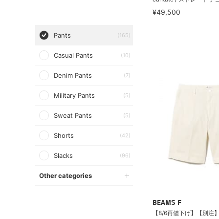
¥49,500
Pants
(165)
Casual Pants
(10)
Denim Pants
(7)
Military Pants
(5)
Sweat Pants
(5)
Shorts
(42)
Slacks
(96)
Other categories
BEAMS F
【8/6再値下げ】【別注】G