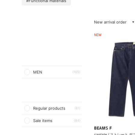
#Functional materials
New arrival order
NEW
MEN
(165)
Regular products
(81)
Sale items
(84)
BEAMS F
cantate / ストレート 