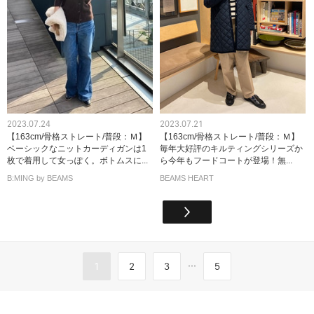
2023.07.24
2023.07.21
【163cm/骨格ストレート/普段：Ｍ】
【163cm/骨格ストレート/普段：Ｍ】
ベーシックなニットカーディガンは1
毎年大好評のキルティングシリーズか
枚で着用して女っぽく。ボトムスに...
ら今年もフードコートが登場！無...
B:MING by BEAMS
BEAMS HEART
...
1
2
3
5