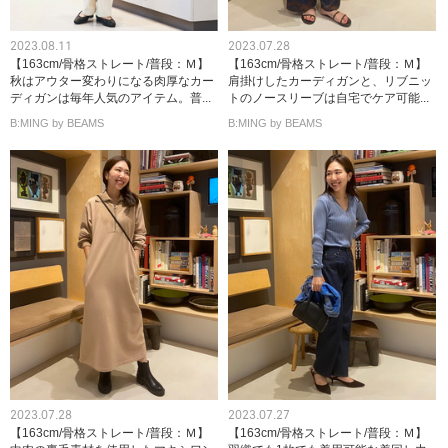
2023.08.11
2023.07.28
【163cm/骨格ストレート/普段：Ｍ】
【163cm/骨格ストレート/普段：Ｍ】
秋はアウター変わりになる肉厚なカー
肩掛けしたカーディガンと、リブニッ
ディガンは毎年人気のアイテム。普...
トのノースリーブは自宅でケア可能...
B:MING by BEAMS
B:MING by BEAMS
2023.07.28
2023.07.27
【163cm/骨格ストレート/普段：Ｍ】
【163cm/骨格ストレート/普段：Ｍ】