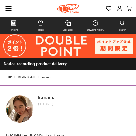
Timeline
Items
Look Book
Browsing history
Search
Notice regarding product delivery
TOP
>
BEAMS staff
>
kanai.c
kanai.c
(H: 163cm)
B:MING by BEAMS. thank you.