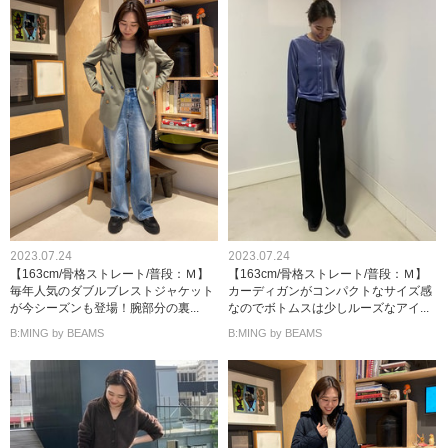
2023.07.24
2023.07.24
【163cm/骨格ストレート/普段：Ｍ】
【163cm/骨格ストレート/普段：Ｍ】
毎年人気のダブルブレストジャケット
カーディガンがコンパクトなサイズ感
が今シーズンも登場！腕部分の裏...
なのでボトムスは少しルーズなアイ...
B:MING by BEAMS
B:MING by BEAMS