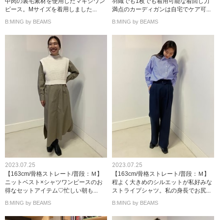
中肉の裏毛素材を使用したマキシワン
羽織でも1枚でも着用可能な着回し力
ピース。Mサイズを着用しました...
満点のカーディガンは自宅でケア可...
B:MING by BEAMS
B:MING by BEAMS
2023.07.25
2023.07.25
【163cm/骨格ストレート/普段：Ｍ】
【163cm/骨格ストレート/普段：Ｍ】
ニットベスト×シャツワンピースのお
程よく大きめのシルエットが私好みな
得なセットアイテム♡忙しい朝も...
ストライプシャツ。私の身長でお尻...
B:MING by BEAMS
B:MING by BEAMS