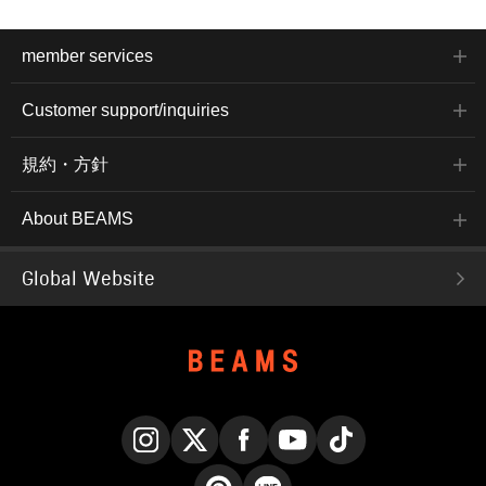
member services
Customer support/inquiries
規約・方針
About BEAMS
Global Website
Instagram
X
Facebook
YouTube
TikTok