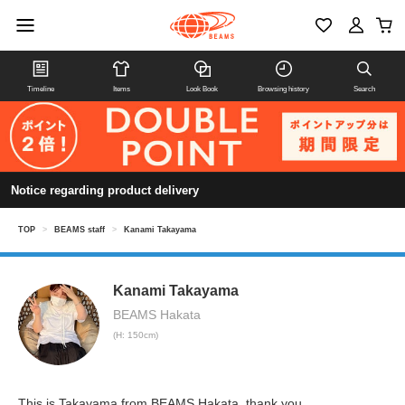
Timeline
Items
Look Book
Browsing history
Search
Notice regarding product delivery
TOP
>
BEAMS staff
>
Kanami Takayama
Kanami Takayama
BEAMS Hakata
(H: 150cm)
This is Takayama from BEAMS Hakata. thank you.