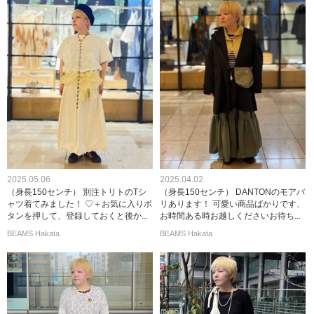
2025.05.06
2025.04.02
（身長150センチ） 別注トリトのTシ
（身長150センチ） DANTONのモアバ
ャツ着てみました！ ♡＋お気に入りボ
リあります！ 可愛い商品ばかりです、
タンを押して、登録しておくと後か...
お時間ある時お越しくださいお待ち...
BEAMS Hakata
BEAMS Hakata