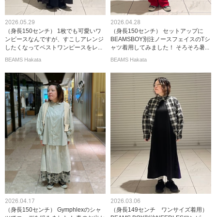
2026.05.29
2026.04.28
（身長150センチ） 1枚でも可愛いワ
（身長150センチ） セットアップに
ンピースなんですが、すこしアレンジ
BEAMSBOY別注ノースフェイスのTシ
したくなってベストワンピースをレ...
ャツ着用してみました！ そろそろ暑...
BEAMS Hakata
BEAMS Hakata
2026.04.17
2026.03.06
（身長150センチ） Gymphlexのシャ
（身長149センチ ワンサイズ着用）