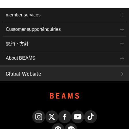
member services
Customer support/inquiries
規約・方針
About BEAMS
Global Website
Instagram
X
Facebook
YouTube
TikTok