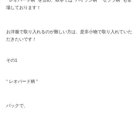
"レオパード柄” を含め、秋冬では ”パイソン柄” ”ゼブラ柄” も登
場しております！
お洋服で取り入れるのが難しい方は、是非小物で取り入れていた
だきたいです！
その1
“ レオパード柄 ”
バックで、