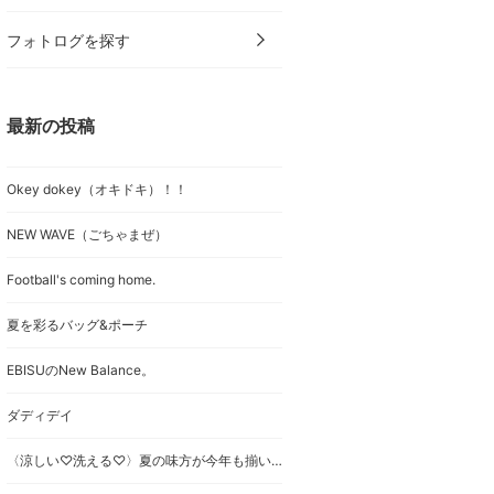
フォトログを探す
最新の投稿
Okey dokey（オキドキ）！！
NEW WAVE（ごちゃまぜ）
Football's coming home.
夏を彩るバッグ&ポーチ
EBISUのNew Balance。
ダディデイ
〈涼しい♡洗える♡〉夏の味方が今年も揃いました/*