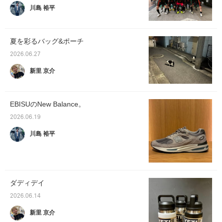
川島 裕平
夏を彩るバッグ&ポーチ
2026.06.27
新里 京介
EBISUのNew Balance。
2026.06.19
川島 裕平
ダディデイ
2026.06.14
新里 京介