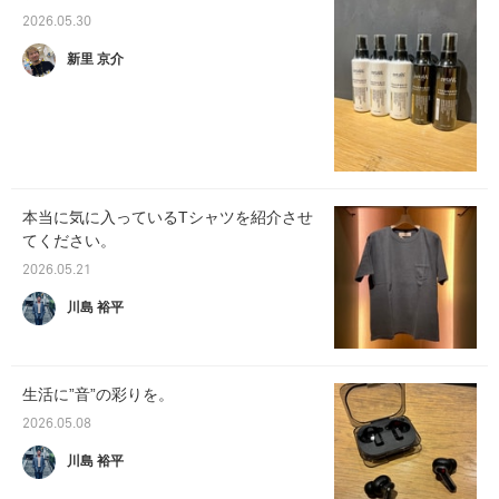
2026.05.30
新里 京介
本当に気に入っているTシャツを紹介させ
てください。
2026.05.21
川島 裕平
生活に”音”の彩りを。
2026.05.08
川島 裕平