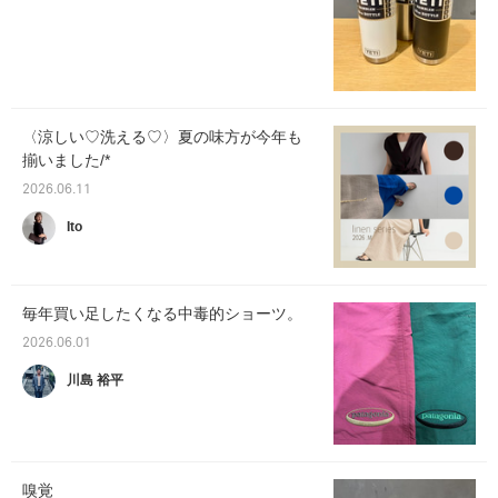
〈涼しい♡洗える♡〉夏の味方が今年も
揃いました/*
2026.06.11
Ito
毎年買い足したくなる中毒的ショーツ。
2026.06.01
川島 裕平
嗅覚