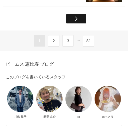
...
1
2
3
81
ビームス 恵比寿 ブログ
このブログを書いているスタッフ
川島 裕平
新里 京介
Ito
はっとり