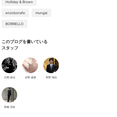
Holliday & Brown
enzobonafe
mungai
BORRIELLO
このブログを書いている
スタッフ
大岡 靖治
水野 凌我
草野 翔伍
高橋 渓佑