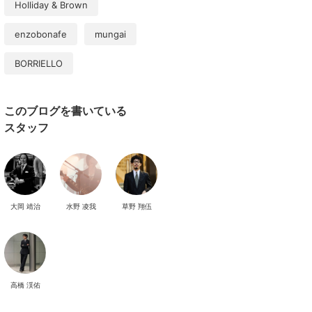
Holliday & Brown
enzobonafe
mungai
BORRIELLO
このブログを書いている
スタッフ
大岡 靖治
水野 凌我
草野 翔伍
高橋 渓佑