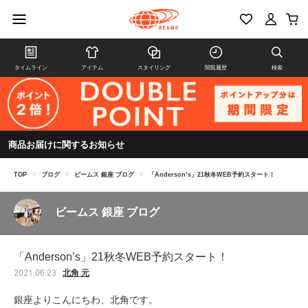
タイムライン
アイテム
スタイリング
閲覧履歴
検索
商品お届けに関するお知らせ
TOP
>
ブログ
>
ビームス 銀座 ブログ
>
「Anderson’s」21秋冬WEB予約スタート！
ビームス 銀座 ブログ
「Anderson’s」21秋冬WEB予約スタート！
北角 元
2021.06.23
銀座よりこんにちわ、北角です。