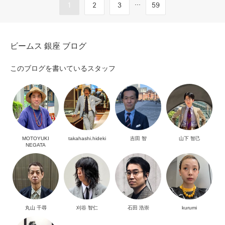
...
1
2
3
59
ビームス 銀座 ブログ
このブログを書いているスタッフ
MOTOYUKI
takahashi.hideki
吉田 智
山下 智己
NEGATA
丸山 千尋
刈谷 智仁
石田 浩崇
kurumi