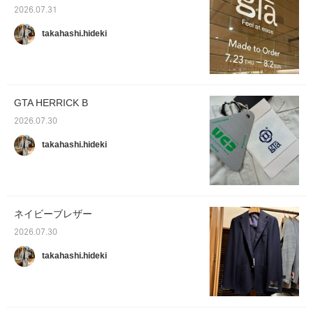
2026.07.31
takahashi.hideki
GTA HERRICK B
2026.07.30
takahashi.hideki
ネイビーブレザー
2026.07.30
takahashi.hideki