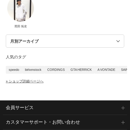
照田 拓史
人気のタグ
speedo
birkenstock
CORDINGS
GTA HERRICK
A VONTADE
SAIN
» ショップ詳細ページへ
会員サービス
カスタマーサポート・お問い合わせ