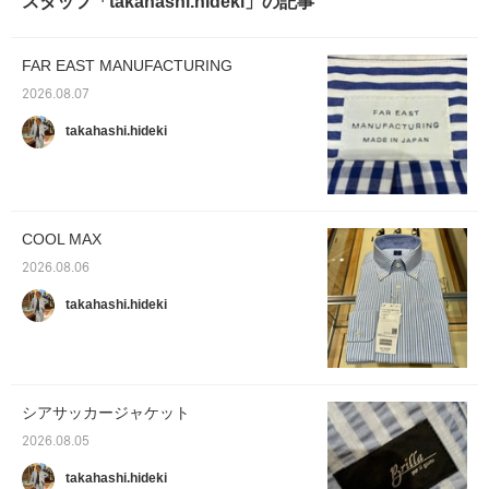
スタッフ「takahashi.hideki」の記事
FAR EAST MANUFACTURING
2026.08.07
takahashi.hideki
COOL MAX
2026.08.06
takahashi.hideki
シアサッカージャケット
2026.08.05
takahashi.hideki