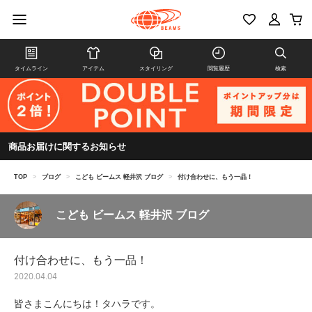
タイムライン
アイテム
スタイリング
閲覧履歴
検索
商品お届けに関するお知らせ
TOP
>
ブログ
>
こども ビームス 軽井沢 ブログ
>
付け合わせに、もう一品！
こども ビームス 軽井沢 ブログ
付け合わせに、もう一品！
2020.04.04
皆さまこんにちは！タハラです。