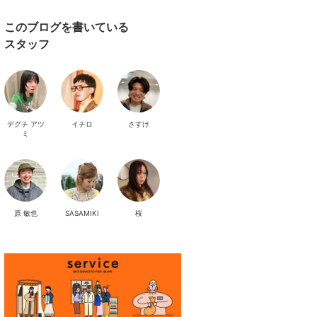
このブログを書いている
スタッフ
デグチ アツ
イチロ
さすけ
ミ
原 敏也
SASAMIKI
桜