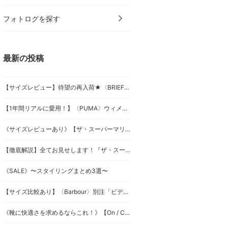
フォトログを探す
最新の投稿
【サイズレビュー】待望の再入荷★〈BRIEFING〉別注バッグ2型徹底解説！
【1年間リアルに愛用！】〈PUMA〉ウィメンズ ローファーの魅力を徹底解説★
《サイズレビューあり》【ザ・スーパーマリオギャラクシー・ムービー】
【徹底解説】全てお見せします！『ザ・スーパーマリオギャラクシー・ムービー』
《SALE》〜スタイリングまとめ3選〜
【サイズ比較あり】〈Barbour〉別注「ビデイル」vs「トランスポート」徹底解説
《靴に快適さを求めるならこれ！》【On / Cloudtilt】