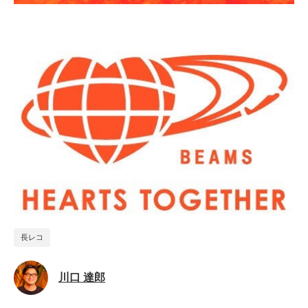
長レコ
川口 達郎