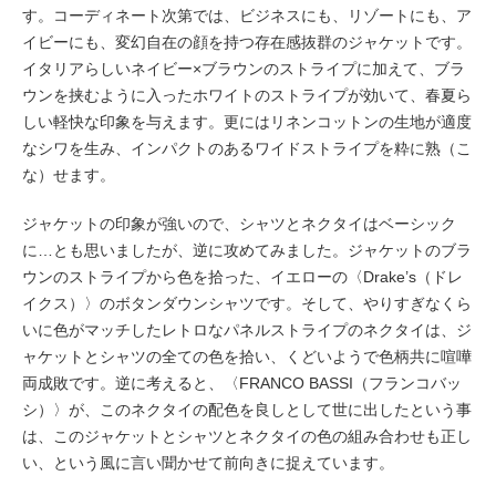
す。コーディネート次第では、ビジネスにも、リゾートにも、ア
イビーにも、変幻自在の顔を持つ存在感抜群のジャケットです。
イタリアらしいネイビー×ブラウンのストライプに加えて、ブラ
ウンを挟むように入ったホワイトのストライプが効いて、春夏ら
しい軽快な印象を与えます。更には
リネンコットンの生地が適度
なシワを生み、インパクトのあるワイドストライプを粋に熟（こ
な）せます。
ジャケットの印象が強いので、シャツとネクタイはベーシック
に…とも思いましたが、逆に攻めてみました。ジャケットのブラ
ウンのストライプから色を拾った、イエローの〈Drake’s（ドレ
イクス）〉のボタンダウンシャツです。そして、やりすぎなくら
いに色がマッチしたレトロなパネルストライプのネクタイは、ジ
ャケットとシャツの全ての色を拾い、くどいようで色柄共に喧嘩
両成敗です。逆に考えると、〈FRANCO BASSI（フランコバッ
シ）〉が、このネクタイの配色を良しとして世に出したという事
は、このジャケットとシャツとネクタイの色の組み合わせも正し
い、という風に言い聞かせて前向きに捉えています。