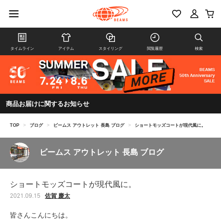
タイムライン
アイテム
スタイリング
閲覧履歴
検索
商品お届けに関するお知らせ
TOP
>
ブログ
>
ビームス アウトレット 長島 ブログ
>
ショートモッズコートが現代風に。
ビームス アウトレット 長島 ブログ
ショートモッズコートが現代風に。
佐賀 慶太
2021.09.15
皆さんこんにちは。